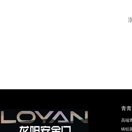
青青
高端
铸铝