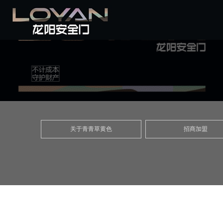
青青草黄色,青青草视频下载污,青青草色情
网站
公司
青青
公司
招商
联系
首页
介绍
草污
新闻
加盟
青青
关于青青草黄色
招商加盟
污视
草黄
频中
色
心